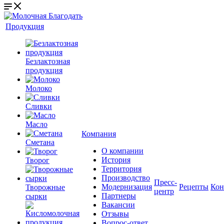
Продукция
Безлактозная
продукция
Молоко
Сливки
Масло
Компания
Сметана
О компании
История
Творог
Территория
Производство
Пресс-
Модернизация
Рецепты
Кон
Творожные
центр
Партнеры
сырки
Вакансии
Отзывы
Вопрос-ответ