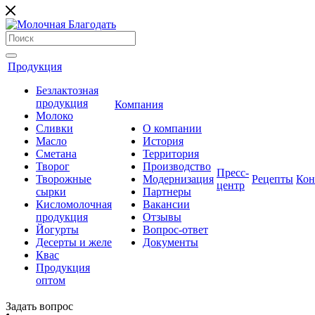
Продукция
Безлактозная
продукция
Компания
Молоко
Сливки
О компании
Масло
История
Сметана
Территория
Творог
Производство
Пресс-
Творожные
Модернизация
Рецепты
Кон
центр
сырки
Партнеры
Кисломолочная
Вакансии
продукция
Отзывы
Йогурты
Вопрос-ответ
Десерты и желе
Документы
Квас
Продукция
оптом
Задать вопрос