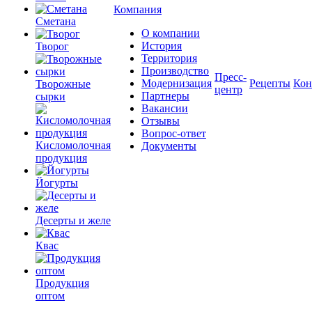
Компания
Сметана
О компании
История
Творог
Территория
Производство
Пресс-
Модернизация
Рецепты
Кон
Творожные
центр
Партнеры
сырки
Вакансии
Отзывы
Вопрос-ответ
Кисломолочная
Документы
продукция
Йогурты
Десерты и желе
Квас
Продукция
оптом