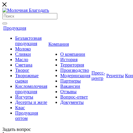
Продукция
Безлактозная
продукция
Компания
Молоко
Сливки
О компании
Масло
История
Сметана
Территория
Творог
Производство
Пресс-
Творожные
Модернизация
Рецепты
Кон
центр
сырки
Партнеры
Кисломолочная
Вакансии
продукция
Отзывы
Йогурты
Вопрос-ответ
Десерты и желе
Документы
Квас
Продукция
оптом
Задать вопрос