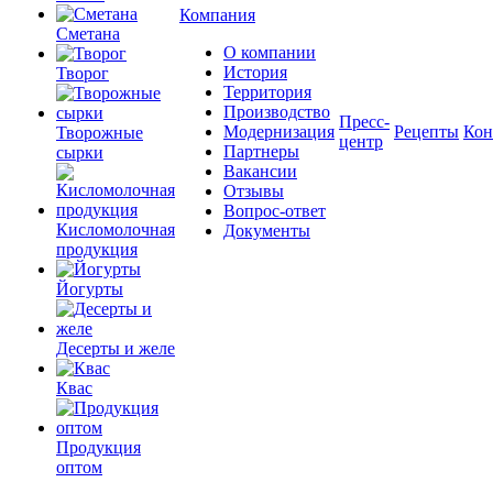
Компания
Сметана
О компании
История
Творог
Территория
Производство
Пресс-
Модернизация
Рецепты
Кон
Творожные
центр
Партнеры
сырки
Вакансии
Отзывы
Вопрос-ответ
Кисломолочная
Документы
продукция
Йогурты
Десерты и желе
Квас
Продукция
оптом