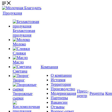
Продукция
Безлактозная
продукция
Молоко
Сливки
Масло
Компания
Сметана
О компании
История
Творог
Территория
Производство
Пресс-
Модернизация
Рецепты
Кон
Творожные
центр
Партнеры
сырки
Вакансии
Отзывы
Вопрос-ответ