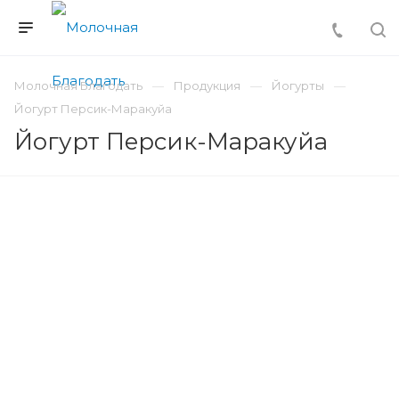
Молочная Благодать
Продукция
Йогурты
Йогурт Персик-Маракуйа
Йогурт Персик-Маракуйа