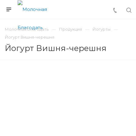
Молочная Благодать
Продукция
Йогурты
Йогурт Вишня-черешня
Йогурт Вишня-черешня